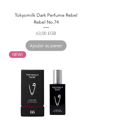
Tokyomilk Dark Perfume Rebel
Rebel No.74
Prix
63,00 £GB
Ajouter au panier
NEW!