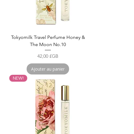
Tokyomilk Travel Perfume Honey &
The Moon No.10
Prix
42,00 £GB
Ajouter au panier
NEW!