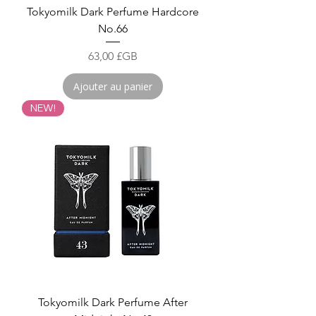
Tokyomilk Dark Perfume Hardcore
No.66
Prix
63,00 £GB
Ajouter au panier
NEW!
Tokyomilk Dark Perfume After