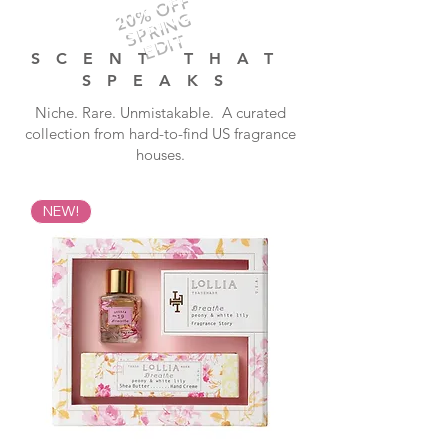
20% OFF
SPRING
EDIT
SCENT THAT
SPEAKS
​Niche. Rare. Unmistakable. A curated
collection from hard-to-find US fragrance
houses.
NEW!