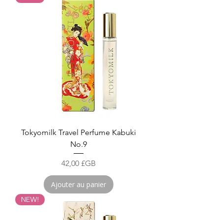
Tokyomilk Travel Perfume Kabuki
No.9
Prix
42,00 £GB
Ajouter au panier
NEW!