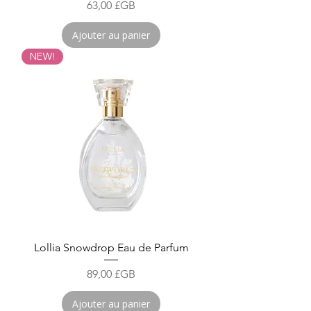
Prix
63,00 £GB
Ajouter au panier
NEW!
Lollia Snowdrop Eau de Parfum
Prix
89,00 £GB
Ajouter au panier