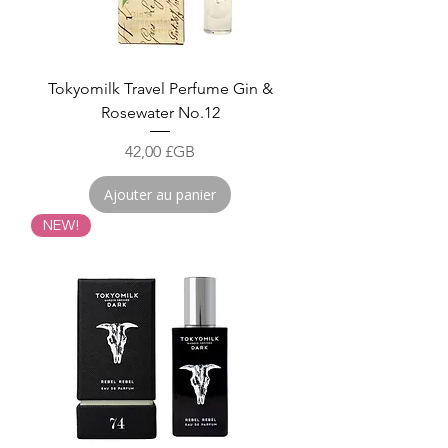
Tokyomilk Travel Perfume Gin &
Rosewater No.12
Prix
42,00 £GB
Ajouter au panier
NEW!