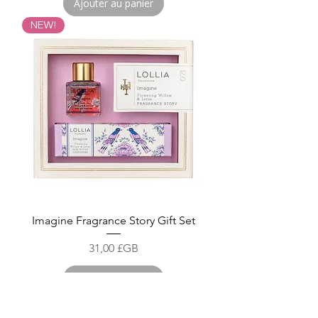
Ajouter au panier
NEW!
Imagine Fragrance Story Gift Set
Prix
31,00 £GB
Ajouter au panier