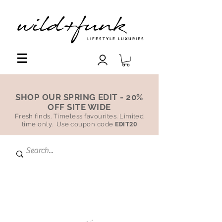
LIFESTYLE LUXURIES
SHOP OUR SPRING EDIT - 20%
OFF SITE WIDE
Fresh finds. Timeless favourites. Limited
time only. Use coupon code
EDIT20