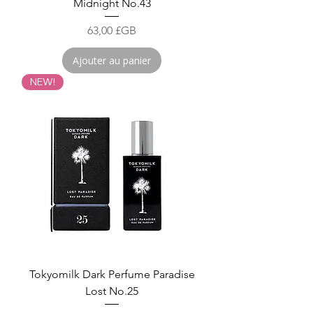
Midnight No.43
Prix
63,00 £GB
Ajouter au panier
NEW!
Tokyomilk Dark Perfume Paradise
Lost No.25