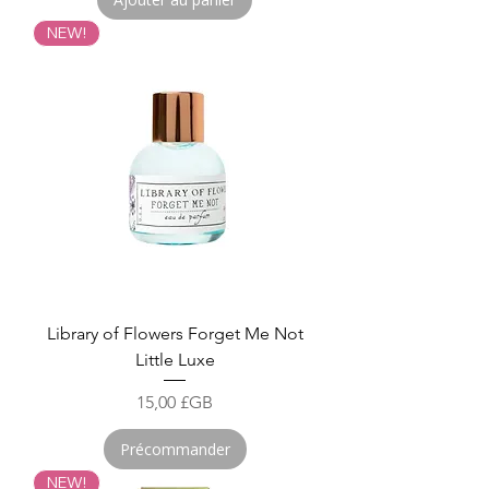
NEW!
Library of Flowers Forget Me Not
Little Luxe
Prix
15,00 £GB
Précommander
NEW!